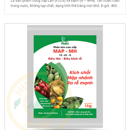
Là sản phẩm cung cấp Lân (P2O5) và Đạm (N – NH4). Tan hoàn toàn
trong nước, không tạp chất, dạng tinh thể trắng mịn khô. Đ.gói: 400...